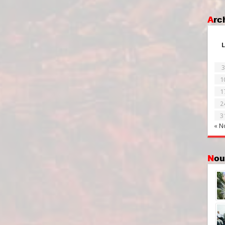
Ar
L
3
1
1
2
3
« N
No