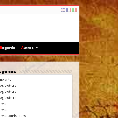
Regards
Autres
tégories
mbiente
og'trotters
og'trotters
og'trotters
reve
rèves
èves touristiques