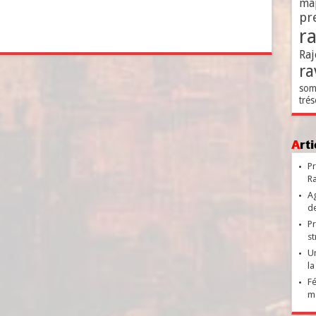
ma
pr
r
Raj
ra
som
trés
Ar
Pr
Ra
Ag
de
Pr
st
Un
la
Fé
ma