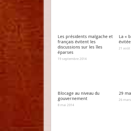
Les présidents malgache et
La « b
français évitent les
évitée
discussions sur les îles
21 août
éparses
19 septembre 2014
Blocage au niveau du
29 mar
gouvernement
26 mars
8 mai 2014