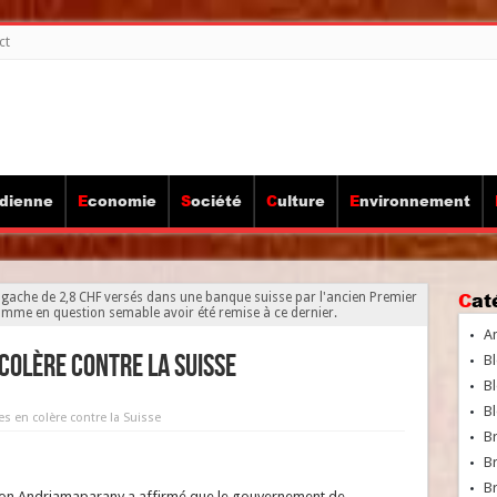
ct
idienne
Economie
Société
Culture
Environnement
Ca
gache de 2,8 CHF versés dans une banque suisse par l'ancien Premier
somme en question semable avoir été remise à ce dernier.
A
 colère contre la Suisse
Bl
Bl
Bl
es en colère contre la Suisse
B
B
Br
son Andriamaparany a affirmé que le gouvernement de