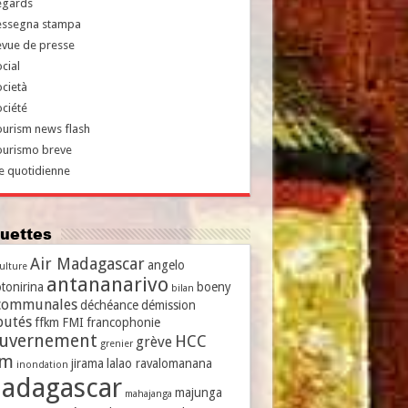
egards
essegna stampa
evue de presse
cial
cietà
ciété
urism news flash
ourismo breve
e quotidienne
iquettes
Air Madagascar
angelo
culture
antananarivo
tonirina
boeny
bilan
communales
déchéance
démission
putés
ffkm
FMI
francophonie
uvernement
HCC
grève
grenier
vm
jirama
lalao ravalomanana
inondation
adagascar
majunga
mahajanga