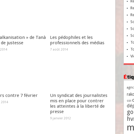
R
R
R
So
So
So
alkanisation » de Tanà
Les pédophiles et les
 de justesse
professionnels des médias
To
T
 2014
7 août 2014
Vi
Ét
agri
rako
s contre 7 février
Un syndicat des journalistes
mis en place pour contrer
coi
 2014
dé
les atteintes à la liberté de
go
presse
h
9 janvier 2012
m