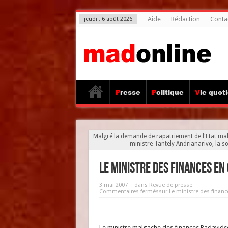
Aide
Rédaction
Conta
jeudi , 6 août 2026
Presse
Politique
Vie quot
Malgré la demande de rapatriement de l'Etat mal
ministre Tantely Andrianarivo, la 
Le ministre des finances en
3 mai 2007
dans
Revue de presse
Commentaires fermés
sur Le ministre des financ
Le ministre malgache des finances Radavid