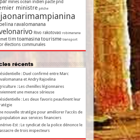
par
mines
océan indien
pacte
pnd
emier ministre
pêche
ajaonarimampianina
oelina
ravalomanana
velonarivo
Rivo rakotovao
robimanana
tim
toamasina
tourisme
met
transport
or
élections communales
ticles récents
ésidentielle : Duel confirmé entre Marc
valomanana et Andry Rajoelina
riculture : Les chenilles légionnaires
viennent une menace sérieuse
ésidentielle : Les deux favoris peaufinent leur
ratégie
e nouvelle stratégie pour améliorer l’accès de
 population aux services financiers
nérive-Est : Le syndicat de la police dénonce le
ssacre de trois inspecteurs