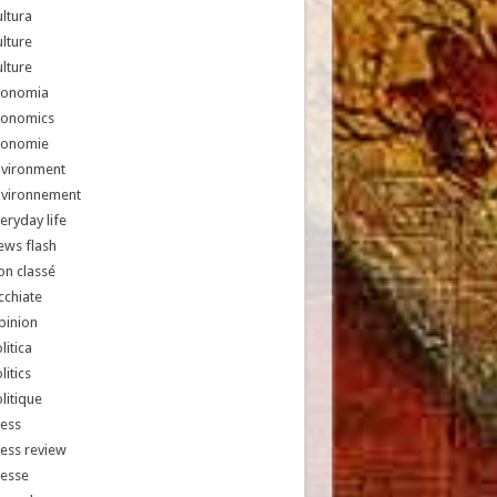
ltura
lture
lture
conomia
conomics
conomie
nvironment
nvironnement
eryday life
ews flash
n classé
chiate
pinion
litica
litics
litique
ess
ess review
resse