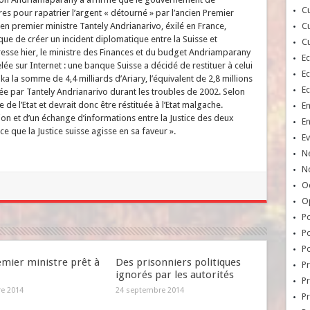
Cu
 pour rapatrier l’argent « détourné » par l’ancien Premier
ncien premier ministre Tantely Andrianarivo, éxilé en France,
Cu
risque de créer un incident diplomatique entre la Suisse et
Cu
esse hier, le ministre des Finances et du budget Andriamparany
E
e sur Internet : une banque Suisse a décidé de restituer à celui
E
ka la somme de 4,4 milliards d’Ariary, l’équivalent de 2,8 millions
E
e par Tantely Andrianarivo durant les troubles de 2002. Selon
 de l’Etat et devrait donc être réstituée à l’Etat malgache.
E
tion et d’un échange d’informations entre la Justice des deux
E
ce que la Justice suisse agisse en sa faveur ».
Ev
N
No
Oc
O
Po
Po
Po
emier ministre prêt à
Des prisonniers politiques
Pr
ignorés par les autorités
Pr
re 2014
24 septembre 2014
P