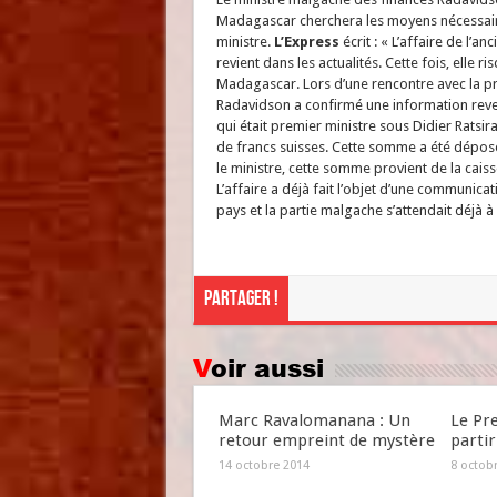
Madagascar cherchera les moyens nécessaires
ministre.
L’Express
écrit : « L’affaire de l’a
revient dans les actualités. Cette fois, elle 
Madagascar. Lors d’une rencontre avec la pr
Radavidson a confirmé une information revelé
qui était premier ministre sous Didier Ratsira
de francs suisses. Cette somme a été déposé
le ministre, cette somme provient de la caisse
L’affaire a déjà fait l’objet d’une communica
pays et la partie malgache s’attendait déjà à 
Partager !
Voir aussi
Marc Ravalomanana : Un
Le Pr
retour empreint de mystère
partir
14 octobre 2014
8 octob