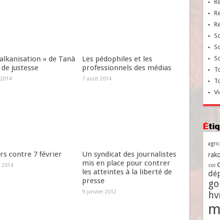
R
R
R
So
So
alkanisation » de Tanà
Les pédophiles et les
So
 de justesse
professionnels des médias
To
 2014
7 août 2014
T
Vi
Ét
agri
s contre 7 février
Un syndicat des journalistes
rako
mis en place pour contrer
 2014
coi
les atteintes à la liberté de
dé
presse
go
9 janvier 2012
h
m