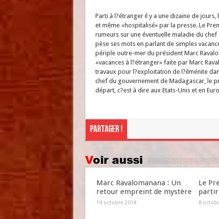
Parti à l?étranger il y a une dizaine de jou
et même «hospitalisé» par la presse. Le Prem
rumeurs sur une éventuelle maladie du chef de
pèse ses mots en parlant de simples vacance
périple outre-mer du président Marc Ravalom
«vacances à l?étranger» faite par Marc Raval
travaux pour l?exploitation de l?ilménite da
chef du gouvernement de Madagascar, le pr
départ, c?est à dire aux Etats-Unis et en Eur
Partager !
Voir aussi
Marc Ravalomanana : Un
Le Pr
retour empreint de mystère
partir
14 octobre 2014
8 octob