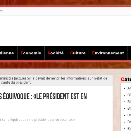
ct
idienne
Economie
Société
Culture
Environnement
Ca
inistre Jacques Sylla devait démentir les informations sur l?état de
santé du président.
A
 équivoque : «le président est en
Bl
Bl
Bl
B
t sans équivoque : «le président est en vacances»
B
Br