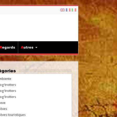
Regards
Autres
tégories
mbiente
og'trotters
og'trotters
og'trotters
reve
rèves
èves touristiques