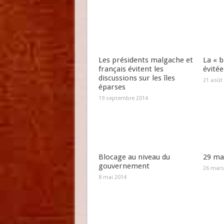
Les présidents malgache et
La « b
français évitent les
évitée
discussions sur les îles
21 août
éparses
19 septembre 2014
Blocage au niveau du
29 mar
gouvernement
26 mars
8 mai 2014