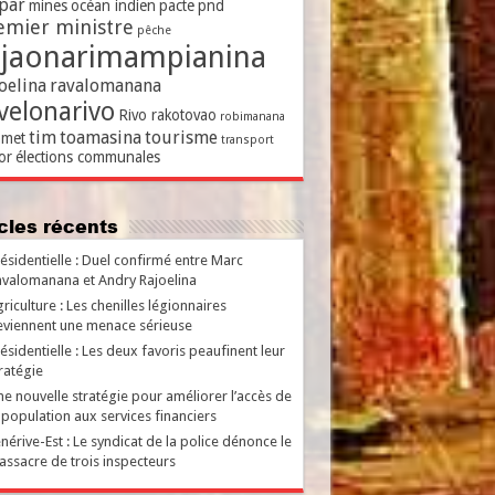
par
mines
océan indien
pacte
pnd
emier ministre
pêche
ajaonarimampianina
oelina
ravalomanana
velonarivo
Rivo rakotovao
robimanana
tim
toamasina
tourisme
met
transport
or
élections communales
ticles récents
ésidentielle : Duel confirmé entre Marc
valomanana et Andry Rajoelina
riculture : Les chenilles légionnaires
viennent une menace sérieuse
ésidentielle : Les deux favoris peaufinent leur
ratégie
e nouvelle stratégie pour améliorer l’accès de
 population aux services financiers
nérive-Est : Le syndicat de la police dénonce le
ssacre de trois inspecteurs