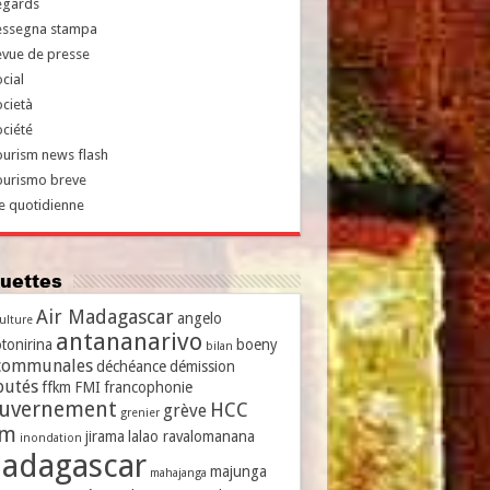
egards
essegna stampa
evue de presse
cial
cietà
ciété
urism news flash
ourismo breve
e quotidienne
iquettes
Air Madagascar
angelo
culture
antananarivo
tonirina
boeny
bilan
communales
déchéance
démission
putés
ffkm
FMI
francophonie
uvernement
HCC
grève
grenier
vm
jirama
lalao ravalomanana
inondation
adagascar
majunga
mahajanga