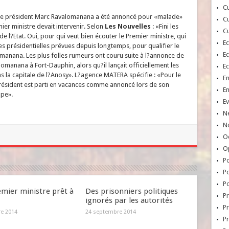
Cu
rs, le président Marc Ravalomanana a été annoncé pour «malade»
Cu
ier ministre devait intervenir. Selon
Les Nouvelles
: «Fini les
Cu
 l?Etat. Oui, pour qui veut bien écouter le Premier ministre, qui
E
s présidentielles prévues depuis longtemps, pour qualifier le
E
anana. Les plus folles rumeurs ont couru suite à l?annonce de
omanana à Fort-Dauphin, alors qu?il lançait officiellement les
E
ns la capitale de l?Anosy». L?agence MATERA spécifie : «Pour le
E
ésident est parti en vacances comme annoncé lors de son
E
ope».
Ev
N
No
Oc
O
Po
Po
Po
emier ministre prêt à
Des prisonniers politiques
Pr
ignorés par les autorités
Pr
re 2014
24 septembre 2014
P