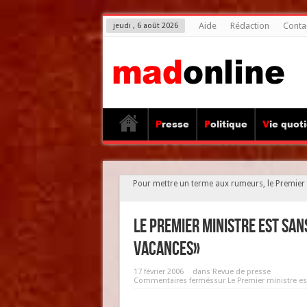
Aide
Rédaction
Conta
jeudi , 6 août 2026
Presse
Politique
Vie quot
Pour mettre un terme aux rumeurs, le Premier m
Le Premier ministre est sans
vacances»
17 février 2006
dans
Revue de presse
Commentaires fermés
sur Le Premier ministre es