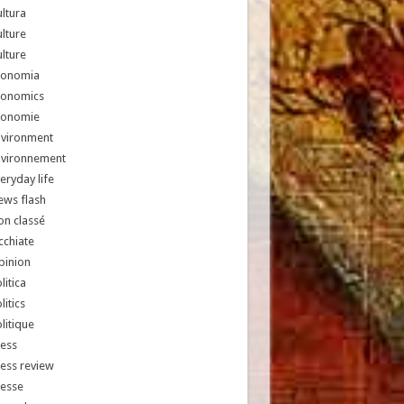
ltura
lture
lture
conomia
conomics
conomie
nvironment
nvironnement
eryday life
ews flash
n classé
chiate
pinion
litica
litics
litique
ess
ess review
resse