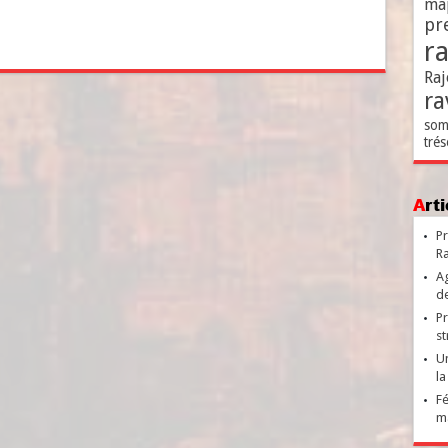
ma
pr
r
Raj
ra
som
trés
Ar
Pr
Ra
Ag
de
Pr
st
Un
la
Fé
ma