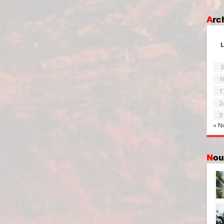
Ar
L
3
1
1
2
3
« N
No