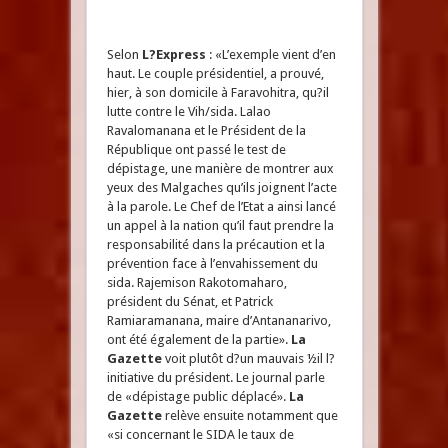
Selon
L?Express
: «L’exemple vient d’en
haut. Le couple présidentiel, a prouvé,
hier, à son domicile à Faravohitra, qu?il
lutte contre le Vih/sida. Lalao
Ravalomanana et le Président de la
République ont passé le test de
dépistage, une manière de montrer aux
yeux des Malgaches qu’ils joignent l’acte
à la parole. Le Chef de l’Etat a ainsi lancé
un appel à la nation qu’il faut prendre la
responsabilité dans la précaution et la
prévention face à l’envahissement du
sida. Rajemison Rakotomaharo,
président du Sénat, et Patrick
Ramiaramanana, maire d’Antananarivo,
ont été également de la partie».
La
Gazette
voit plutôt d?un mauvais ½il l?
initiative du président. Le journal parle
de «dépistage public déplacé».
La
Gazette
relève ensuite notamment que
«si concernant le SIDA le taux de