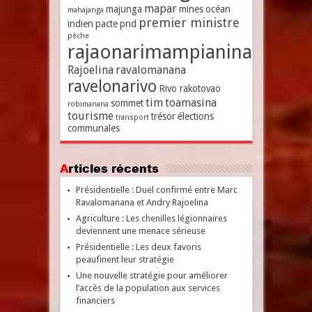
mapar
majunga
mines
océan
mahajanga
premier ministre
indien
pacte
pnd
pêche
rajaonarimampianina
Rajoelina
ravalomanana
ravelonarivo
Rivo rakotovao
tim
toamasina
sommet
robimanana
tourisme
trésor
élections
transport
communales
Articles récents
Présidentielle : Duel confirmé entre Marc
Ravalomanana et Andry Rajoelina
Agriculture : Les chenilles légionnaires
deviennent une menace sérieuse
Présidentielle : Les deux favoris
peaufinent leur stratégie
Une nouvelle stratégie pour améliorer
l’accès de la population aux services
financiers