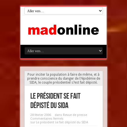
Pour inciter la population à faire de même, et à
prendre conscience du danger de l?épidémie de
SIDA, le couple présidentiel s?est fait dépisté.
Le président se fait
dépisté du SIDA
28 février 2006
dans
Revue de presse
Commentaires fermés
sur Le président se fait dépisté du SIDA