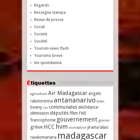
Regards
Ressegna stampa
Revue de presse
Social
Società
Société
Tourism news flash
Tourismo breve
Vie quotidienne
Étiquettes
Air Madagascar
angelo
agriculture
antananarivo
rakotonirina
bilan
communales
boeny
déchéance
coi
députés
démission
ffkm
FMI
gouvernement
francophonie
grenier
hvm
HCC
grève
jirama
lalao
inondation
madagascar
ravalomanana