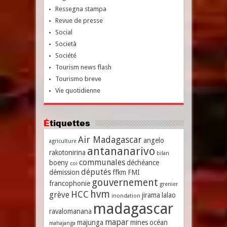
Ressegna stampa
Revue de presse
Social
Società
Société
Tourism news flash
Tourismo breve
Vie quotidienne
Étiquettes
Air Madagascar
angelo
agriculture
antananarivo
rakotonirina
bilan
communales
boeny
déchéance
coi
députés
démission
ffkm
FMI
gouvernement
francophonie
grenier
hvm
HCC
grève
jirama
lalao
inondation
madagascar
ravalomanana
mapar
majunga
mines
océan
mahajanga