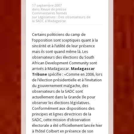
17 septembre 2007
dans
Revue de presse
Commentaires fermés
sur Législatives : Des observateurs de
la SADC à Madagascar
Certains politiciens du camp de
l’opposition sont sceptiques quant à la
sincérité et à l’utilité de leur présence
mais ils sont quand même là. Les
observateurs des élections du South
African Development Community sont
arrivés à Madagascar.
Madagascar
Tribune
spécifie : «Comme en 2006, lors
de l’élection présidentielle et à l’invitation
du gouvernement malgache, des
observateurs de la SADC sont
actuellement dans la Grande Ile pour
observer les élections législatives.
Conformément aux dispositions des
principes et lignes directrices de la
SADC, cette mission d’observation
électorale a été officiellement lancée hier
à l’hôtel Colbert en présence de son