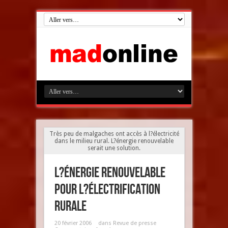
Très peu de malgaches ont accès à l?électricité
dans le milieu rural. L?énergie renouvelable
serait une solution.
L?énergie renouvelable
pour l?électrification
rurale
20 février 2006
dans
Revue de presse