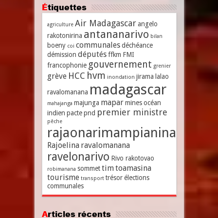
Étiquettes
Air Madagascar
angelo
agriculture
antananarivo
rakotonirina
bilan
communales
boeny
déchéance
coi
députés
démission
ffkm
FMI
gouvernement
francophonie
grenier
hvm
HCC
grève
jirama
lalao
inondation
madagascar
ravalomanana
mapar
majunga
mines
océan
mahajanga
premier ministre
indien
pacte
pnd
pêche
rajaonarimampianina
Rajoelina
ravalomanana
ravelonarivo
Rivo rakotovao
tim
toamasina
sommet
robimanana
tourisme
trésor
élections
transport
communales
Articles récents