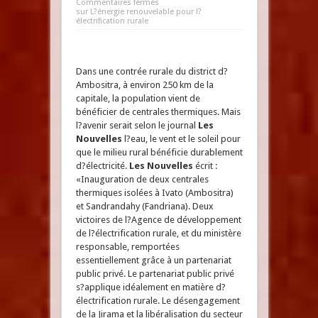
Commentaires fermés
sur L?énergie renouvelable pour l?
électrification rurale
Dans une contrée rurale du district d?
Ambositra, à environ 250 km de la
capitale, la population vient de
bénéficier de centrales thermiques. Mais
l?avenir serait selon le journal
Les
Nouvelles
l?eau, le vent et le soleil pour
que le milieu rural bénéficie durablement
d?électricité.
Les Nouvelles
écrit :
«Inauguration de deux centrales
thermiques isolées à Ivato (Ambositra)
et Sandrandahy (Fandriana). Deux
victoires de l?Agence de développement
de l?électrification rurale, et du ministère
responsable, remportées
essentiellement grâce à un partenariat
public privé. Le partenariat public privé
s?applique idéalement en matière d?
électrification rurale. Le désengagement
de la Jirama et la libéralisation du secteur