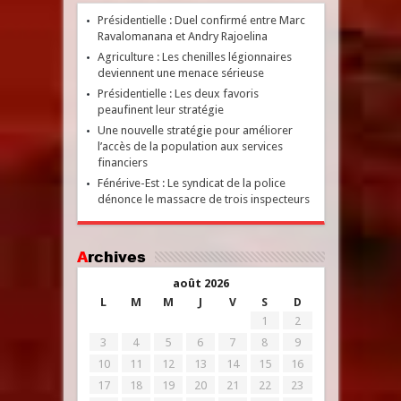
Présidentielle : Duel confirmé entre Marc
Ravalomanana et Andry Rajoelina
Agriculture : Les chenilles légionnaires
deviennent une menace sérieuse
Présidentielle : Les deux favoris
peaufinent leur stratégie
Une nouvelle stratégie pour améliorer
l’accès de la population aux services
financiers
Fénérive-Est : Le syndicat de la police
dénonce le massacre de trois inspecteurs
Archives
août 2026
L
M
M
J
V
S
D
1
2
3
4
5
6
7
8
9
10
11
12
13
14
15
16
17
18
19
20
21
22
23