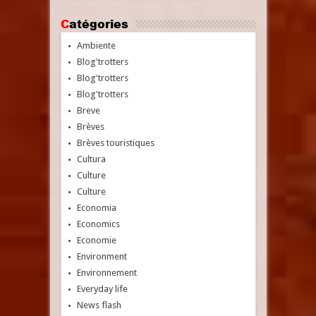
Catégories
Ambiente
Blog'trotters
Blog'trotters
Blog'trotters
Breve
Brèves
Brèves touristiques
Cultura
Culture
Culture
Economia
Economics
Economie
Environment
Environnement
Everyday life
News flash