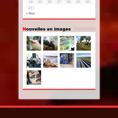
24
25
26
27
28
29
30
31
« Nov
Nouvelles en images