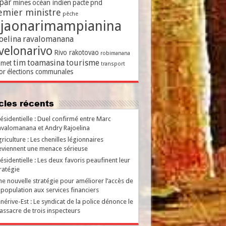
par
mines
océan indien
pacte
pnd
emier ministre
pêche
ajaonarimampianina
oelina
ravalomanana
velonarivo
Rivo rakotovao
robimanana
tim
toamasina
tourisme
met
transport
or
élections communales
ticles récents
ésidentielle : Duel confirmé entre Marc
valomanana et Andry Rajoelina
riculture : Les chenilles légionnaires
viennent une menace sérieuse
ésidentielle : Les deux favoris peaufinent leur
ratégie
e nouvelle stratégie pour améliorer l’accès de
 population aux services financiers
nérive-Est : Le syndicat de la police dénonce le
ssacre de trois inspecteurs