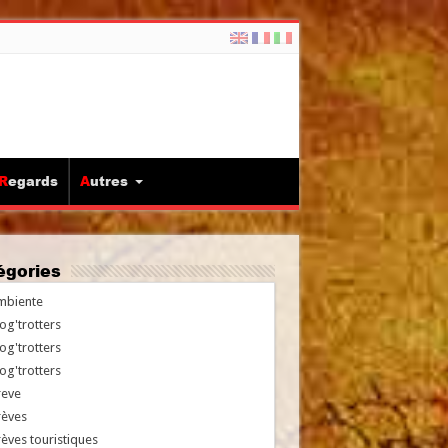
Regards
Autres
tégories
mbiente
og'trotters
og'trotters
og'trotters
reve
rèves
èves touristiques