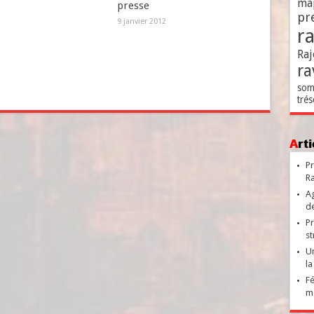
ma
presse
pr
9 janvier 2012
r
Raj
ra
som
trés
Ar
Pr
Ra
Ag
de
Pr
st
Un
la
Fé
ma