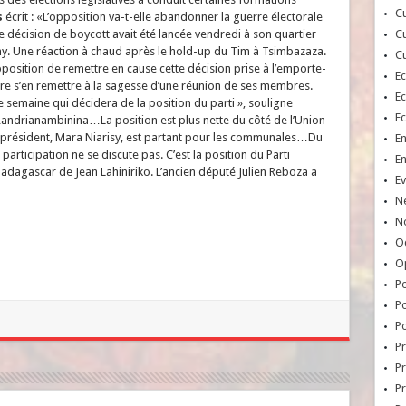
Cu
s
écrit : «L’opposition va-t-elle abandonner la guerre électorale
e décision de boycott avait été lancée vendredi à son quartier
Cu
y. Une réaction à chaud après le hold-up du Tim à Tsimbazaza.
Cu
position de remettre en cause cette décision prise à l’emporte-
E
fère s’en remettre à la sagesse d’une réunion de ses membres.
E
 semaine qui décidera de la position du parti », souligne
E
Randrianambinina…La position est plus nette du côté de l’Union
résident, Mara Niarisy, est partant pour les communales…Du
E
a participation ne se discute pas. C’est la position du Parti
E
adagascar de Jean Lahiniriko. L’ancien député Julien Reboza a
Ev
N
No
Oc
O
Po
Po
Po
Pr
Pr
P