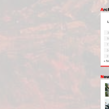
Ar
L
3
1
1
2
3
« N
No