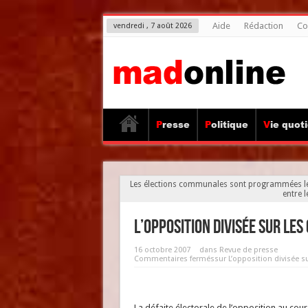
Aide
Rédaction
Co
vendredi , 7 août 2026
Presse
Politique
Vie quot
Les élections communales sont programmées le 
entre l
L’opposition divisée sur l
16 octobre 2007
dans
Revue de presse
Commentaires fermés
sur L’opposition divisée
La défaite électorale de l’opposition au cour