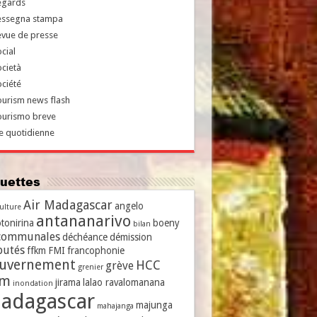
egards
essegna stampa
evue de presse
cial
cietà
ciété
urism news flash
ourismo breve
e quotidienne
iquettes
Air Madagascar
angelo
culture
antananarivo
tonirina
boeny
bilan
communales
déchéance
démission
putés
ffkm
FMI
francophonie
uvernement
HCC
grève
grenier
vm
jirama
lalao ravalomanana
inondation
adagascar
majunga
mahajanga