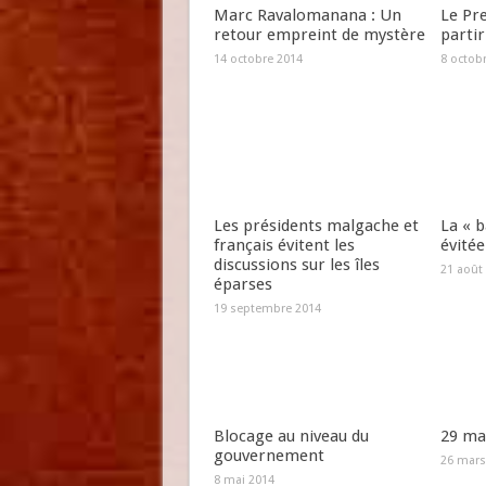
Marc Ravalomanana : Un
Le Pr
retour empreint de mystère
partir
14 octobre 2014
8 octob
Les présidents malgache et
La « b
français évitent les
évitée
discussions sur les îles
21 août
éparses
19 septembre 2014
Blocage au niveau du
29 mar
gouvernement
26 mars
8 mai 2014