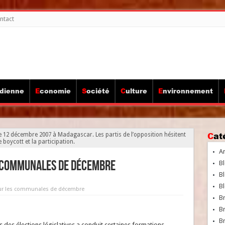
ntact
idienne
Economie
Société
Culture
Environnement
Ca
12 décembre 2007 à Madagascar. Les partis de l’opposition hésitent
e boycott et la participation.
A
es communales de décembre
Bl
Bl
Bl
 sur les communales de décembre
B
B
Br
s des élections législatives a conduit certaines formations