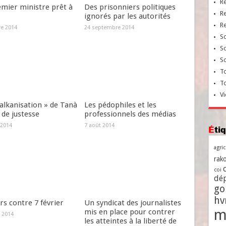
R
emier ministre prêt à
Des prisonniers politiques
R
ignorés par les autorités
R
re 2014
24 septembre 2014
So
So
So
To
T
Vi
alkanisation » de Tanà
Les pédophiles et les
 de justesse
professionnels des médias
 2014
7 août 2014
Ét
agri
rako
coi
dé
go
h
s contre 7 février
Un syndicat des journalistes
m
mis en place pour contrer
 2014
les atteintes à la liberté de