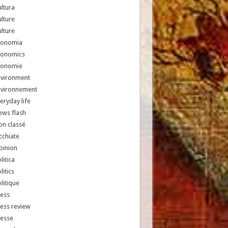
ltura
lture
lture
conomia
conomics
conomie
nvironment
nvironnement
eryday life
ews flash
n classé
chiate
pinion
litica
litics
litique
ess
ess review
resse