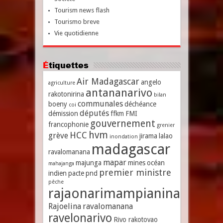
Tourism news flash
Tourismo breve
Vie quotidienne
Étiquettes
Air Madagascar
angelo
agriculture
antananarivo
rakotonirina
bilan
communales
boeny
déchéance
coi
députés
démission
ffkm
FMI
gouvernement
francophonie
grenier
hvm
HCC
grève
jirama
lalao
inondation
madagascar
ravalomanana
mapar
majunga
mines
océan
mahajanga
premier ministre
indien
pacte
pnd
pêche
rajaonarimampianina
Rajoelina
ravalomanana
ravelonarivo
Rivo rakotovao