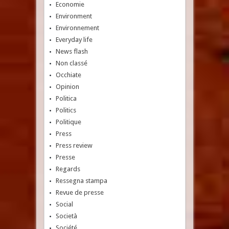
Economie
Environment
Environnement
Everyday life
News flash
Non classé
Occhiate
Opinion
Politica
Politics
Politique
Press
Press review
Presse
Regards
Ressegna stampa
Revue de presse
Social
Società
Société