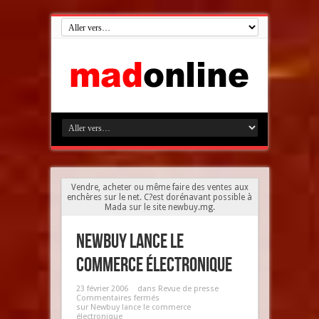
Vendre, acheter ou même faire des ventes aux
enchères sur le net. C?est dorénavant possible à
Mada sur le site newbuy.mg.
Newbuy lance le
commerce électronique
23 février 2006
dans
Revue de presse
Commentaires fermés
sur Newbuy lance le commerce
électronique