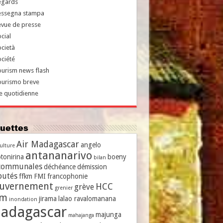
egards
essegna stampa
evue de presse
cial
cietà
ciété
urism news flash
ourismo breve
e quotidienne
iquettes
Air Madagascar
angelo
culture
antananarivo
tonirina
boeny
bilan
communales
déchéance
démission
putés
ffkm
FMI
francophonie
uvernement
HCC
grève
grenier
vm
jirama
lalao ravalomanana
inondation
adagascar
majunga
mahajanga