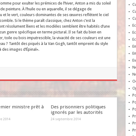
omme pour exulter les prémices de l’hiver, Anton a mis du soleil
Cu
de peinture. À l’huile ou en aquarelle, il se dégage de
Cu
 et le vert, couleurs dominantes de ses œuvres reflètent le ciel
Cu
s comble. Si le thème paraît classique, chez Anton c’est la
E
ont résolument îliens et les modèles semblent être habités d’une
 genre spécifique en terme pictural. Il se fait du bien en
E
ier, toile ou bois imputrescible, la vivacité de ses couleurs est une
E
nceau ? Tantôt des piqués à la Van Gogh, tantôt empreint du style
E
 des images d’Épinal».
E
Ev
N
No
Oc
O
Po
Po
emier ministre prêt à
Des prisonniers politiques
Po
ignorés par les autorités
Pr
re 2014
24 septembre 2014
Pr
P