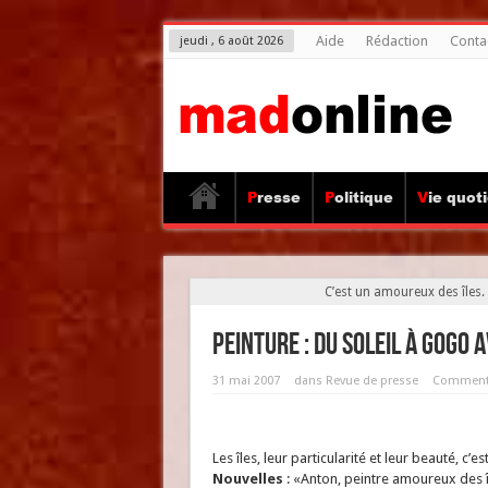
Aide
Rédaction
Conta
jeudi , 6 août 2026
Presse
Politique
Vie quot
C’est un amoureux des îles.
Peinture : Du soleil à gogo 
31 mai 2007
dans
Revue de presse
Commenta
Les îles, leur particularité et leur beauté, c’e
Nouvelles
: «Anton, peintre amoureux des î