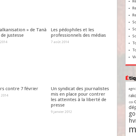
R
R
R
So
So
alkanisation » de Tanà
Les pédophiles et les
 de justesse
professionnels des médias
So
 2014
7 août 2014
To
T
Vi
Ét
s contre 7 février
Un syndicat des journalistes
agri
mis en place pour contrer
rako
 2014
les atteintes à la liberté de
coi
presse
dé
9 janvier 2012
go
h
m