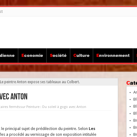
ct
idienne
Economie
Société
Culture
Environnement
Ca
 Le peintre Anton expose ses tableaux au Colbert.
A
avec Anton
Bl
Bl
ires fermés
sur Peinture : Du soleil à gogo avec Anton
Bl
B
B
st le principal sujet de prédilection du peintre. Selon
Les
les a procédé au vernissage de son exposition intitulée
Br