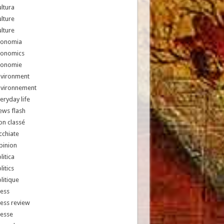
ltura
lture
lture
conomia
conomics
conomie
nvironment
nvironnement
eryday life
ews flash
n classé
chiate
pinion
litica
litics
litique
ess
ess review
resse