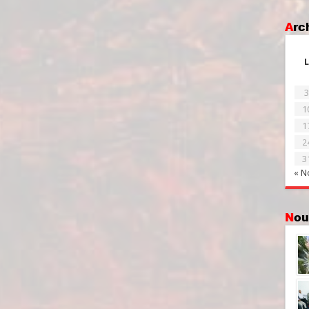
Ar
L
3
1
1
2
3
« N
No