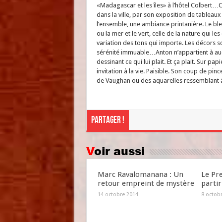
«Madagascar et les îles» à l’hôtel Colbert…C
dans la ville, par son exposition de tableaux 
l’ensemble, une ambiance printanière. Le bleu
ou la mer et le vert, celle de la nature qui le
variation des tons qui importe. Les décors s
sérénité immuable…Anton n’appartient à aucun
dessinant ce qui lui plait. Et ça plait. Sur pap
invitation à la vie. Paisible. Son coup de pi
de Vaughan ou des aquarelles ressemblant à
Partager !
Voir aussi
Marc Ravalomanana : Un
Le Pr
retour empreint de mystère
partir
14 octobre 2014
8 octob