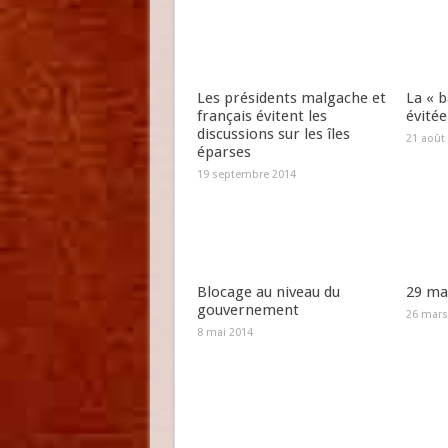
Les présidents malgache et
La « b
français évitent les
évitée
discussions sur les îles
21 août
éparses
19 septembre 2014
Blocage au niveau du
29 mar
gouvernement
26 mars
8 mai 2014