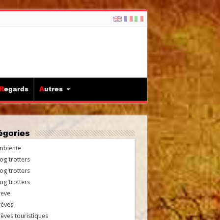
Regards
Autres
tégories
mbiente
og'trotters
og'trotters
og'trotters
reve
rèves
èves touristiques