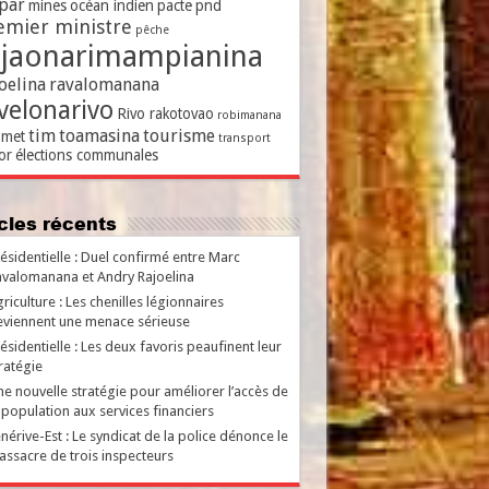
par
mines
océan indien
pacte
pnd
emier ministre
pêche
ajaonarimampianina
oelina
ravalomanana
velonarivo
Rivo rakotovao
robimanana
tim
toamasina
tourisme
met
transport
or
élections communales
ticles récents
ésidentielle : Duel confirmé entre Marc
valomanana et Andry Rajoelina
riculture : Les chenilles légionnaires
viennent une menace sérieuse
ésidentielle : Les deux favoris peaufinent leur
ratégie
e nouvelle stratégie pour améliorer l’accès de
 population aux services financiers
nérive-Est : Le syndicat de la police dénonce le
ssacre de trois inspecteurs