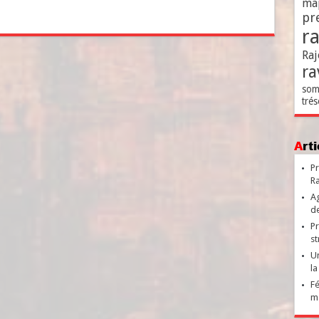
ma
pr
r
Raj
ra
som
trés
Ar
Pr
Ra
Ag
de
Pr
st
Un
la
Fé
ma