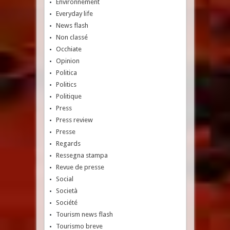
Environnement
Everyday life
News flash
Non classé
Occhiate
Opinion
Politica
Politics
Politique
Press
Press review
Presse
Regards
Ressegna stampa
Revue de presse
Social
Società
Société
Tourism news flash
Tourismo breve