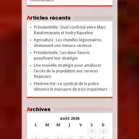
Articles récents
Présidentielle : Duel confirmé entre Marc
Ravalomanana et Andry Rajoelina
Agriculture : Les chenilles légionnaires
deviennent une menace sérieuse
Présidentielle : Les deux favoris
peaufinent leur stratégie
Une nouvelle stratégie pour améliorer
l’accès de la population aux services
financiers
Fénérive-Est : Le syndicat de la police
dénonce le massacre de trois inspecteurs
Archives
août 2026
L
M
M
J
V
S
D
1
2
3
4
5
6
7
8
9