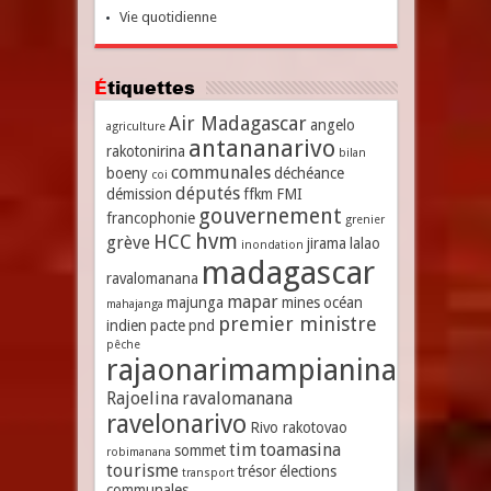
Vie quotidienne
Étiquettes
Air Madagascar
angelo
agriculture
antananarivo
rakotonirina
bilan
communales
boeny
déchéance
coi
députés
démission
ffkm
FMI
gouvernement
francophonie
grenier
hvm
HCC
grève
jirama
lalao
inondation
madagascar
ravalomanana
mapar
majunga
mines
océan
mahajanga
premier ministre
indien
pacte
pnd
pêche
rajaonarimampianina
Rajoelina
ravalomanana
ravelonarivo
Rivo rakotovao
tim
toamasina
sommet
robimanana
tourisme
trésor
élections
transport
communales