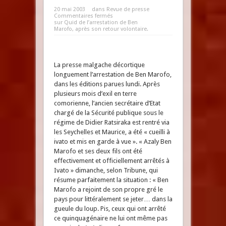
20 mai 2003
dans
Revue de presse
Commentaires fermés
sur Quid de l’arrestation de Ben
Marofo, après son retour volontaire.
La presse malgache décortique
longuement l’arrestation de Ben Marofo,
dans les éditions parues lundi. Après
plusieurs mois d’exil en terre
comorienne, l’ancien secrétaire d’Etat
chargé de la Sécurité publique sous le
régime de Didier Ratsiraka est rentré via
les Seychelles et Maurice, a été « cueilli à
ivato et mis en garde à vue ». « Azaly Ben
Marofo et ses deux fils ont été
effectivement et officiellement arrêtés à
Ivato » dimanche, selon Tribune, qui
résume parfaitement la situation : « Ben
Marofo a rejoint de son propre gré le
pays pour littéralement se jeter… dans la
gueule du loup. Pis, ceux qui ont arrêté
ce quinquagénaire ne lui ont même pas