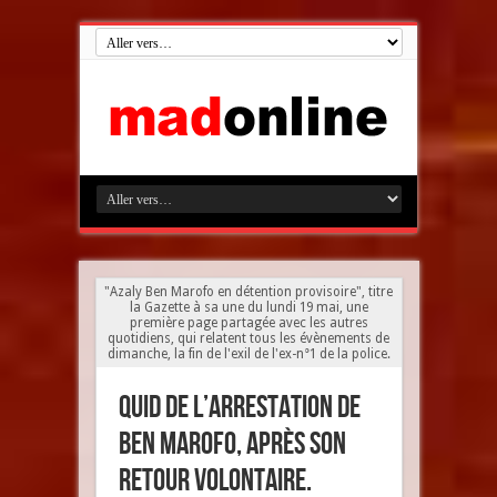
"Azaly Ben Marofo en détention provisoire", titre
la Gazette à sa une du lundi 19 mai, une
première page partagée avec les autres
quotidiens, qui relatent tous les évènements de
dimanche, la fin de l'exil de l'ex-n°1 de la police.
Quid de l’arrestation de
Ben Marofo, après son
retour volontaire.