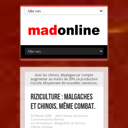
Avec les chinois, Madagascar compte
augmenter au moins de 35% sa production
rizicole. Moyennant de nouvelles semences.
Riziculture : Malgaches
et chinois, même combat.
24 février 2006
dans
Revue de presse
Commentaires fermés
sur Riziculture : Malgaches et chinois,
même combat.