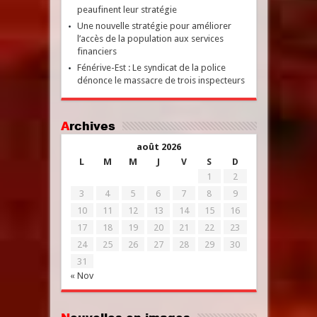
peaufinent leur stratégie
Une nouvelle stratégie pour améliorer
l’accès de la population aux services
financiers
Fénérive-Est : Le syndicat de la police
dénonce le massacre de trois inspecteurs
Archives
août 2026
L
M
M
J
V
S
D
1
2
3
4
5
6
7
8
9
10
11
12
13
14
15
16
17
18
19
20
21
22
23
24
25
26
27
28
29
30
31
« Nov