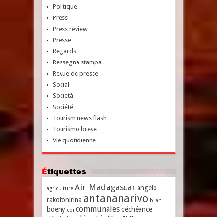
Politique
Press
Press review
Presse
Regards
Ressegna stampa
Revue de presse
Social
Società
Société
Tourism news flash
Tourismo breve
Vie quotidienne
Étiquettes
Air Madagascar
angelo
agriculture
antananarivo
rakotonirina
bilan
communales
boeny
déchéance
coi