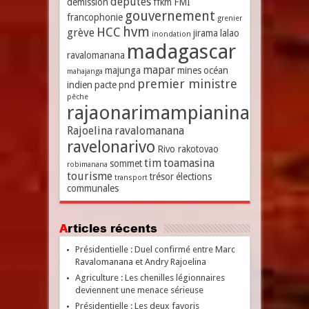
députés
démission
ffkm
FMI
gouvernement
francophonie
grenier
hvm
HCC
grève
jirama
lalao
inondation
madagascar
ravalomanana
mapar
majunga
mines
océan
mahajanga
premier ministre
indien
pacte
pnd
pêche
rajaonarimampianina
Rajoelina
ravalomanana
ravelonarivo
Rivo rakotovao
tim
toamasina
sommet
robimanana
tourisme
trésor
élections
transport
communales
Articles récents
Présidentielle : Duel confirmé entre Marc
Ravalomanana et Andry Rajoelina
Agriculture : Les chenilles légionnaires
deviennent une menace sérieuse
Présidentielle : Les deux favoris