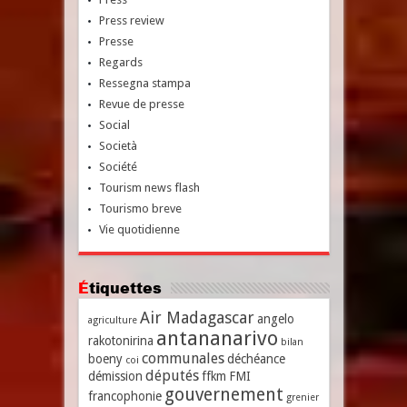
Press review
Presse
Regards
Ressegna stampa
Revue de presse
Social
Società
Société
Tourism news flash
Tourismo breve
Vie quotidienne
Étiquettes
Air Madagascar
angelo
agriculture
antananarivo
rakotonirina
bilan
communales
boeny
déchéance
coi
députés
démission
ffkm
FMI
gouvernement
francophonie
grenier