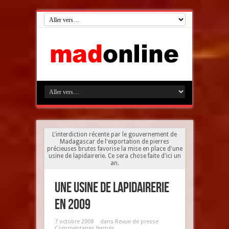
L'interdiction récente par le gouvernement de
Madagascar de l'exportation de pierres
précieuses brutes favorise la mise en place d'une
usine de lapidairerie. Ce sera chose faite d'ici un
an.
Une usine de lapidairerie
en 2009
7 octobre 2008
dans
Revue de presse
Commentaires fermés