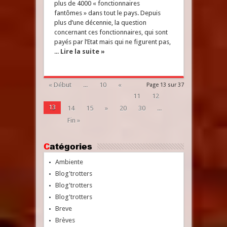
plus de 4000 « fonctionnaires
fantômes » dans tout le pays. Depuis
plus d’une décennie, la question
concernant ces fonctionnaires, qui sont
payés par l’Etat mais qui ne figurent pas,
...
Lire la suite »
« Début
...
10
«
Page 13 sur 37
11
12
13
14
15
»
20
30
...
Fin »
Catégories
Ambiente
Blog'trotters
Blog'trotters
Blog'trotters
Breve
Brèves