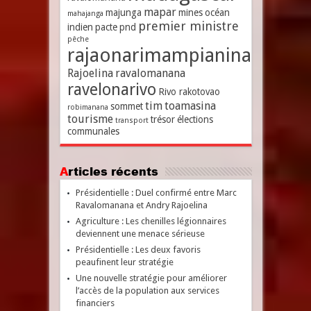
mapar
majunga
mines
océan
mahajanga
premier ministre
indien
pacte
pnd
pêche
rajaonarimampianina
Rajoelina
ravalomanana
ravelonarivo
Rivo rakotovao
tim
toamasina
sommet
robimanana
tourisme
trésor
élections
transport
communales
Articles récents
Présidentielle : Duel confirmé entre Marc
Ravalomanana et Andry Rajoelina
Agriculture : Les chenilles légionnaires
deviennent une menace sérieuse
Présidentielle : Les deux favoris
peaufinent leur stratégie
Une nouvelle stratégie pour améliorer
l’accès de la population aux services
financiers