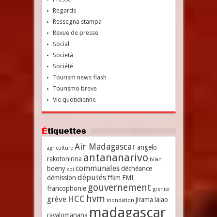
Regards
Ressegna stampa
Revue de presse
Social
Società
Société
Tourism news flash
Tourismo breve
Vie quotidienne
Étiquettes
Air Madagascar
angelo
agriculture
antananarivo
rakotonirina
bilan
communales
boeny
déchéance
coi
députés
démission
ffkm
FMI
gouvernement
francophonie
grenier
hvm
HCC
grève
jirama
lalao
inondation
madagascar
ravalomanana